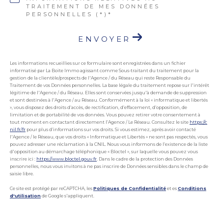
TRAITEMENT DE MES DONNÉES
PERSONNELLES (*)*
ENVOYER
Les informations recueillies sur ce formulaire sont enregistrées dans un fichier
informatisé par La Boite Immo agissant comme Sous-traitant du traitement pour la
gestion de la clientèle/prospects de l'Agence / du Réseau qui reste Responsable du
Traitement de vos Données personnelles. La base légale du traitement repose sur l'intérêt
légitime de l'Agence / du Réseau. Elles sont conservées jusqu'à demande de suppression
et sont destinées à l'Agence / au Réseau. Conformément à la loi « informatique et libertés
», vous disposez des droits d’accès, de rectification, d’effacement, d’opposition, de
limitation et de portabilité de vos données. Vous pouvez retirer votre consentement à
tout moment en contactant directement l’Agence / Le Réseau. Consultez le site
https://c
nil.fr/fr
pour plus d’informations sur vos droits. Si vous estimez, après avoir contacté
l'Agence / le Réseau, que vos droits « Informatique et Libertés » ne sont pas respectés, vous
pouvez adresser une réclamation à la CNIL. Nous vous informons de l’existence de la liste
d'opposition au démarchage téléphonique « Bloctel », sur laquelle vous pouvez vous
inscrire ici :
https://www.bloctel.gouv.fr
. Dans le cadre de la protection des Données
personnelles, nous vous invitons à ne pas inscrire de Données sensibles dans le champ de
saisie libre.
Ce site est protégé par reCAPTCHA, les
Politiques de Confidentialité
et es
Conditions
d'utilisation
de Google s'appliquent.