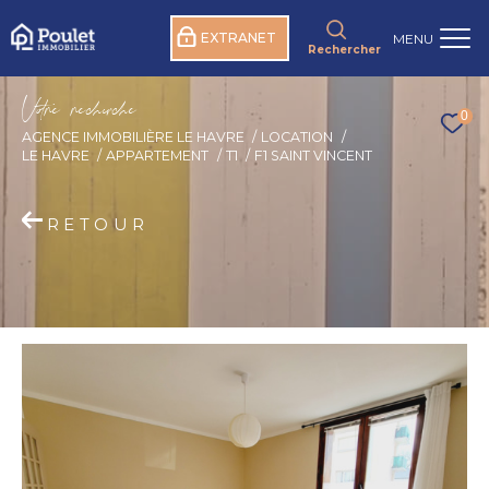
EXTRANET
MENU
Rechercher
V
o
r
e
r
e
c
e
c
e
0
AGENCE IMMOBILIÈRE LE HAVRE
LOCATION
LE HAVRE
APPARTEMENT
T1
F1 SAINT VINCENT
RETOUR