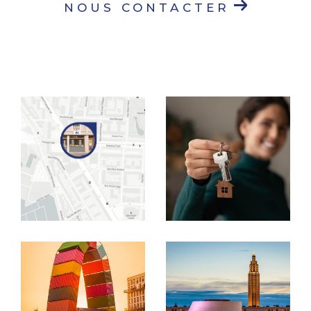
NOUS CONTACTER
vendre, louer, faire gérer un bien
immobilier
ou un
syndic de copropriété
nous mettons notre expertise et notre
connaissance approfondie du marché havrais
à votre service.
En tant qu'agence de proximité, nous nous
distinguons par notre accessibilité et notre
professionnalisme.
Nos services de gestion locative et de syndic
de copropriété vous assurent une gestion
rigoureuse et personnalisée, avec un suivi
technique, comptable et administratif
complet. Grâce à notre extranet vous pouvez
suivre vos comptes et accéder à vos
documents importants à tout moment.