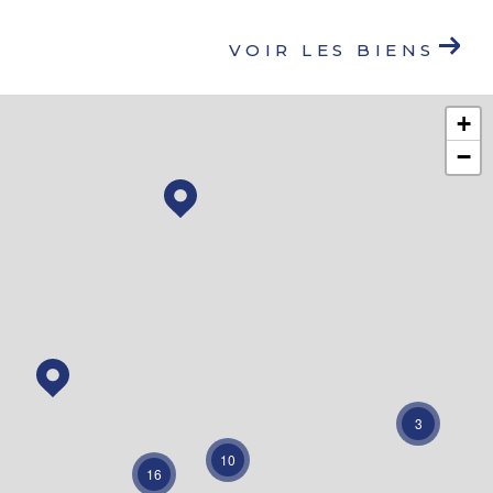
VOIR LES BIENS
+
−
3
10
16