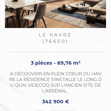
LE HAVRE
(76600)
5 pièces - 113 m²
AV
Appartement lumineux. Pièces de vie exp
 D
osition sud, Balcon.
DE
520 000 €
REF : 4197